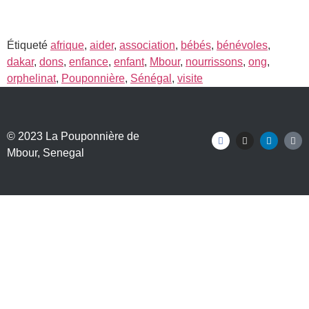
Étiqueté
afrique
,
aider
,
association
,
bébés
,
bénévoles
,
dakar
,
dons
,
enfance
,
enfant
,
Mbour
,
nourrissons
,
ong
,
orphelinat
,
Pouponnière
,
Sénégal
,
visite
© 2023
La Pouponnière de
Mbour
, Senegal