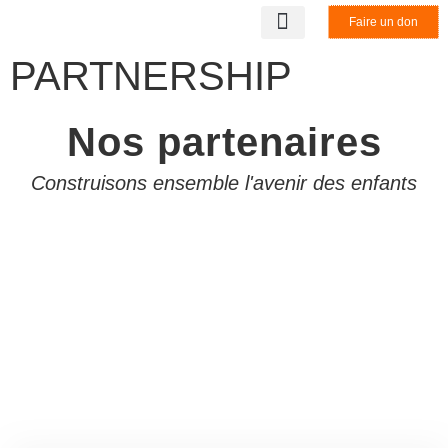
Faire un don
LA STRUCTURE
NOS PARTENAIRES
BENEVOLAT & STAGE
NOUS CONTACTER
PARTNERSHIP
Nos partenaires
Construisons ensemble l'avenir des enfants