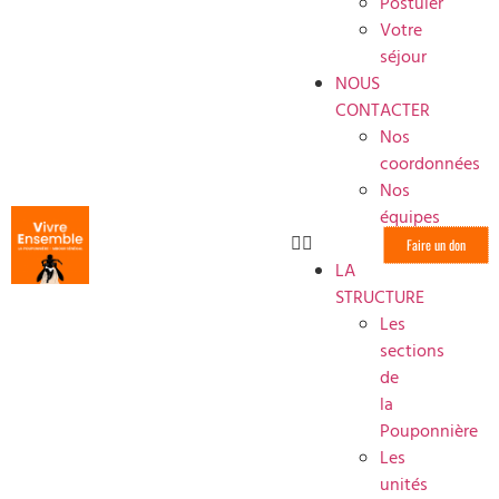
Postuler
Votre
séjour
NOUS
CONTACTER
Nos
coordonnées
Nos
équipes
Faire un don
LA
STRUCTURE
Les
sections
de
la
Pouponnière
Les
unités