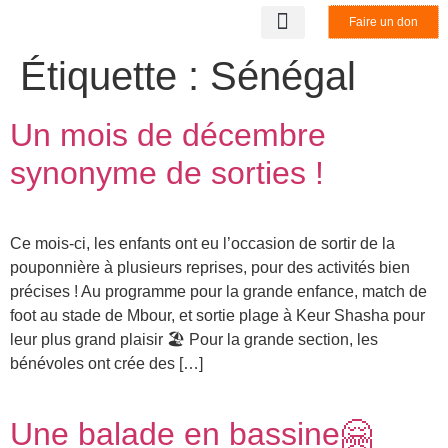
Faire un don
LA STRUCTURE
NOS PARTENAIRES
BENEVOLAT & STAGE
NOUS CONTACTER
Étiquette :
Sénégal
Un mois de décembre
synonyme de sorties !
Ce mois-ci, les enfants ont eu l’occasion de sortir de la
pouponnière à plusieurs reprises, pour des activités bien
précises ! Au programme pour la grande enfance, match de
foot au stade de Mbour, et sortie plage à Keur Shasha pour
leur plus grand plaisir 🏖️ Pour la grande section, les
bénévoles ont crée des […]
Une balade en bassine🤗