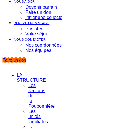
NOUS AIDER
Devenir parrain
Faire un don
Initier une collecte
BENEVOLAT & STAGE
Postuler
Votre séjour
NOUS CONTACTER
Nos coordonnées
Nos équipes
Faire un don
LA
STRUCTURE
Les
sections
de
la
Pouponnière
Les
unités
familiales
La