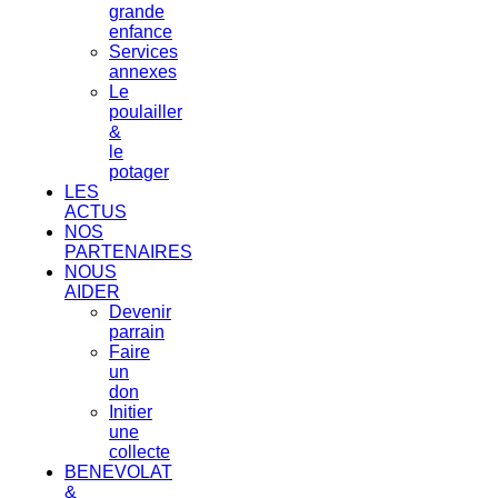
grande
enfance
Services
annexes
Le
poulailler
&
le
potager
LES
ACTUS
NOS
PARTENAIRES
NOUS
AIDER
Devenir
parrain
Faire
un
don
Initier
une
collecte
BENEVOLAT
&