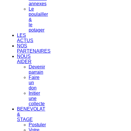
annexes
Le
poulailler
&
le
potager
LES
ACTUS
NOS
PARTENAIRES
NOUS
AIDER
Devenir
parrain
Faire
un
don
Initier
une
collecte
BENEVOLAT
&
STAGE
Postuler
Votre