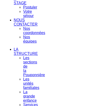
STAGE
Postuler
Votre
séjour
NOUS
CONTACTER
Nos
coordonnées
Nos
équipes
LA
STRUCTURE
Les
sections
de
la
Pouponnière
Les
unités
familiales
La
grande
enfance
Services