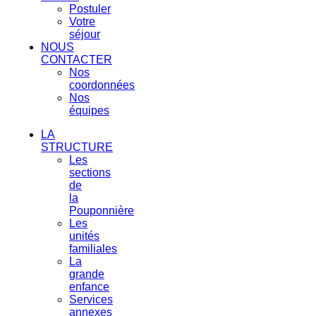
Postuler
Votre
séjour
NOUS
CONTACTER
Nos
coordonnées
Nos
équipes
LA
STRUCTURE
Les
sections
de
la
Pouponnière
Les
unités
familiales
La
grande
enfance
Services
annexes