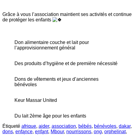
Grâce à vous l’association maintient ses activités et
continue
de protéger les enfants
Don alimentaire couche et lait pour
l’approvisionnement général
Des produits d’hygiène et de première nécessité
Dons de vêtements et jeux d’anciennes
bénévoles
Keur Massar United
Du lait 2ème âge pour les enfants
Étiqueté
afrique
,
aider
,
association
,
bébés
,
bénévoles
,
dakar
,
dons
,
enfance
,
enfant
,
Mbour
,
nourrissons
,
ong
,
orphelinat
,