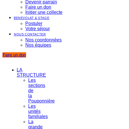
Devenir parrain
Faire un don
Initier une collecte
BENEVOLAT & STAGE
Postuler
Votre séjour
NOUS CONTACTER
Nos coordonnées
Nos équipes
Faire un don
LA
STRUCTURE
Les
sections
de
la
Pouponnière
Les
unités
familiales
La
grande