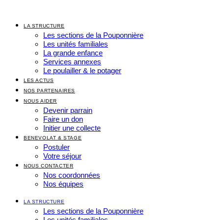
Aller
au
contenu
LA STRUCTURE
Les sections de la Pouponnière
Les unités familiales
La grande enfance
Services annexes
Le poulailler & le potager
LES ACTUS
NOS PARTENAIRES
NOUS AIDER
Devenir parrain
Faire un don
Initier une collecte
BENEVOLAT & STAGE
Postuler
Votre séjour
NOUS CONTACTER
Nos coordonnées
Nos équipes
LA STRUCTURE
Les sections de la Pouponnière
Les unités familiales