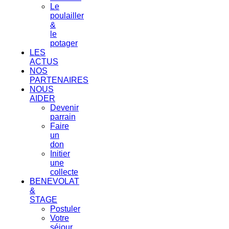
Le
poulailler
&
le
potager
LES
ACTUS
NOS
PARTENAIRES
NOUS
AIDER
Devenir
parrain
Faire
un
don
Initier
une
collecte
BENEVOLAT
&
STAGE
Postuler
Votre
séjour