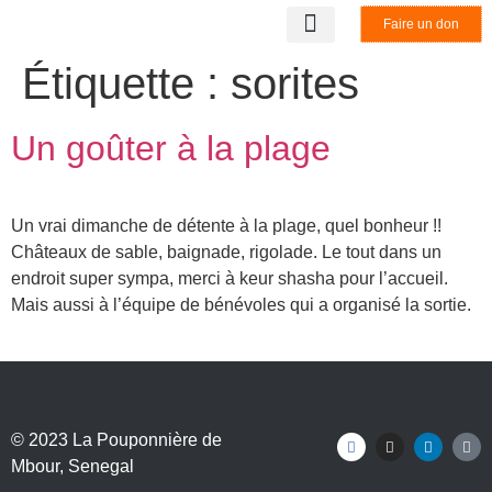
Faire un don
LA STRUCTURE
NOS PARTENAIRES
BENEVOLAT & STAGE
NOUS CONTACTER
Étiquette :
sorites
Un goûter à la plage
Un vrai dimanche de détente à la plage, quel bonheur !!
Châteaux de sable, baignade, rigolade. Le tout dans un
endroit super sympa, merci à keur shasha pour l’accueil.
Mais aussi à l’équipe de bénévoles qui a organisé la sortie.
© 2023
La Pouponnière de
Mbour
, Senegal