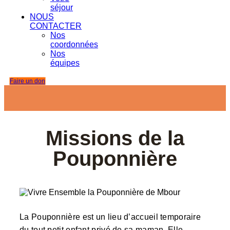
séjour
NOUS
CONTACTER
Nos
coordonnées
Nos
équipes
Faire un don
Missions de la
Pouponnière
La Pouponnière est un lieu d’accueil temporaire
du tout petit enfant privé de sa maman. Elle