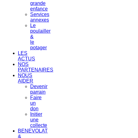
grande
enfance
Services
annexes
Le
poulailler
&
le
potager
LES
ACTUS
NOS
PARTENAIRES
NOUS
AIDER
Devenir
parrain
Faire
un
don
Initier
une
collecte
BENEVOLAT
&