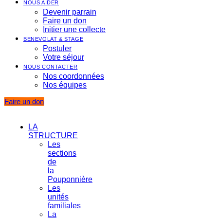
NOUS AIDER
Devenir parrain
Faire un don
Initier une collecte
BENEVOLAT & STAGE
Postuler
Votre séjour
NOUS CONTACTER
Nos coordonnées
Nos équipes
Faire un don
LA
STRUCTURE
Les
sections
de
la
Pouponnière
Les
unités
familiales
La