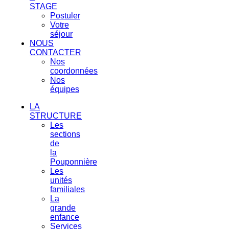
STAGE
Postuler
Votre
séjour
NOUS
CONTACTER
Nos
coordonnées
Nos
équipes
LA
STRUCTURE
Les
sections
de
la
Pouponnière
Les
unités
familiales
La
grande
enfance
Services