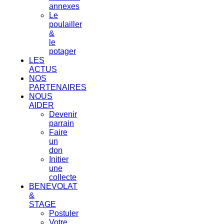
annexes
Le
poulailler
&
le
potager
LES
ACTUS
NOS
PARTENAIRES
NOUS
AIDER
Devenir
parrain
Faire
un
don
Initier
une
collecte
BENEVOLAT
&
STAGE
Postuler
Votre